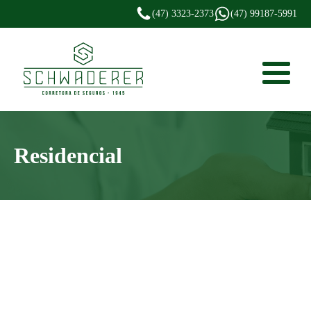
(47) 3323-2373
(47) 99187-5991
Residencial